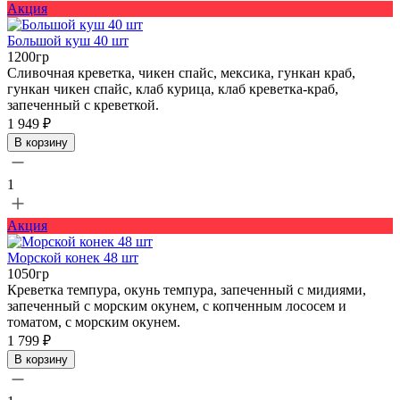
Акция
Большой куш 40 шт
1200гр
Сливочная креветка, чикен спайс, мексика, гункан краб,
гункан чикен спайс, клаб курица, клаб креветка-краб,
запеченный с креветкой.
1 949 ₽
В корзину
1
Акция
Морской конек 48 шт
1050гр
Креветка темпура, окунь темпура, запеченный с мидиями,
запеченный с морским окунем, с копченным лососем и
томатом, с морским окунем.
1 799 ₽
В корзину