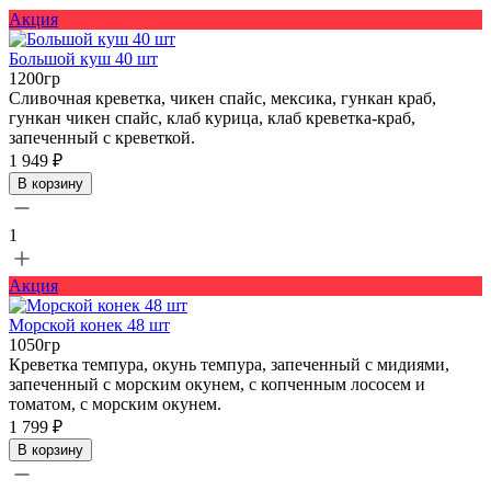
Акция
Большой куш 40 шт
1200гр
Сливочная креветка, чикен спайс, мексика, гункан краб,
гункан чикен спайс, клаб курица, клаб креветка-краб,
запеченный с креветкой.
1 949 ₽
В корзину
1
Акция
Морской конек 48 шт
1050гр
Креветка темпура, окунь темпура, запеченный с мидиями,
запеченный с морским окунем, с копченным лососем и
томатом, с морским окунем.
1 799 ₽
В корзину