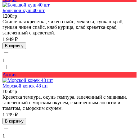
Большой куш 40 шт
1200гр
Сливочная креветка, чикен спайс, мексика, гункан краб,
гункан чикен спайс, клаб курица, клаб креветка-краб,
запеченный с креветкой.
1 949 ₽
В корзину
1
Акция
Морской конек 48 шт
1050гр
Креветка темпура, окунь темпура, запеченный с мидиями,
запеченный с морским окунем, с копченным лососем и
томатом, с морским окунем.
1 799 ₽
В корзину
1