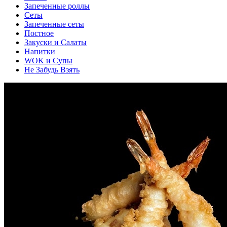
Запеченные роллы
Сеты
Запеченные сеты
Постное
Закуски и Салаты
Напитки
WOK и Супы
Не Забудь Взять