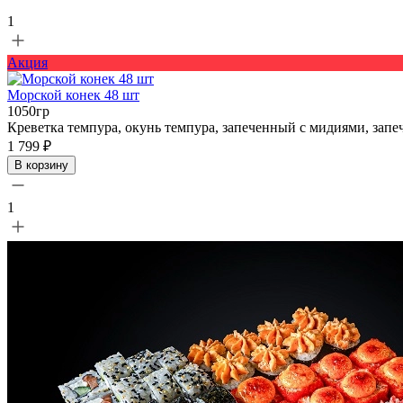
1
Акция
Морской конек 48 шт
1050гр
Креветка темпура, окунь темпура, запеченный с мидиями, запе
1 799 ₽
В корзину
1